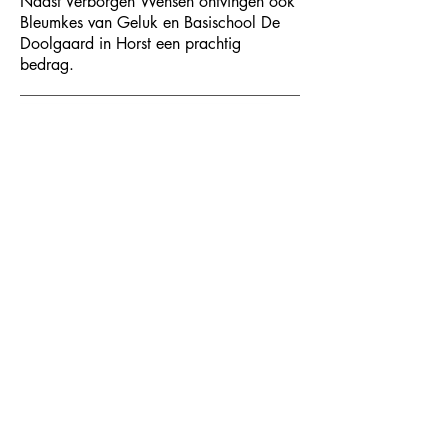
Naast Verborgen Wensen ontvingen ook
Bleumkes van Geluk en Basischool De
Doolgaard in Horst een prachtig
bedrag.
Jessi Korstjaans - 06/11/2019
Prachtige opbrengst Rowwen
Héze
Voor het tweede jaar hebben wij ons met
onze vrijwilligers ingezet bij het