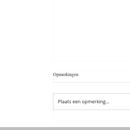
Opmerkingen
Plaats een opmerking...
Een muzikale wens, op naar
Maastricht